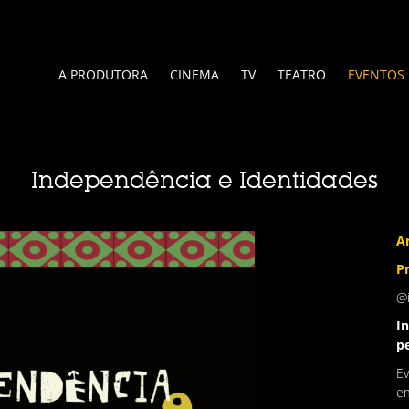
A PRODUTORA
CINEMA
TV
TEATRO
EVENTOS
Independência e Identidades
A
P
@
I
pe
Ev
em