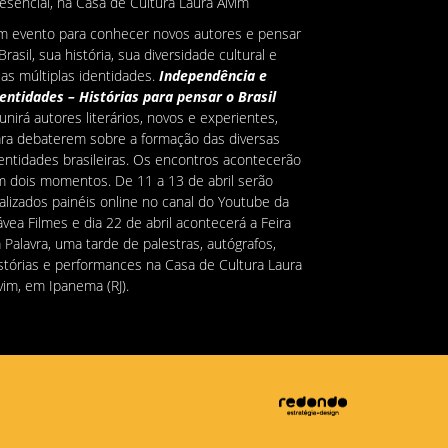
esencial, na Casa de Cultura Laura Alvim
 evento para conhecer novos autores e pensar
Brasil, sua história, sua diversidade cultural e
as múltiplas identidades.
Independência e
entidades – Histórias para pensar o Brasil
unirá autores literários, novos e experientes,
ra debaterem sobre a formação das diversas
entidades brasileiras. Os encontros acontecerão
 dois momentos. De 11 a 13 de abril serão
alizados painéis online no canal do Youtube da
vea Filmes e dia 22 de abril acontecerá a Feira
 Palavra, uma tarde de palestras, autógrafos,
stórias e performances na Casa de Cultura Laura
vim, em Ipanema (RJ).
 jovens autores que participarão do evento
ram contemplados no edital Retomada Cultural 2
 Secretaria de Estado de Cultura e Economia
iativa do Rio de Janeiro, na categoria Literatura
 Bicentenário da Independência do Brasil, e
oduziram as obras ao longo do segundo
emestre de 2022. O evento
Independência e