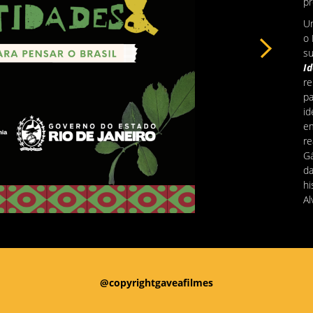
pr
Um
o 
su
Id
re
pa
id
em
re
Gá
da
hi
Al
Os
fo
da
Cr
do
@copyrightgaveafilmes
pr
s